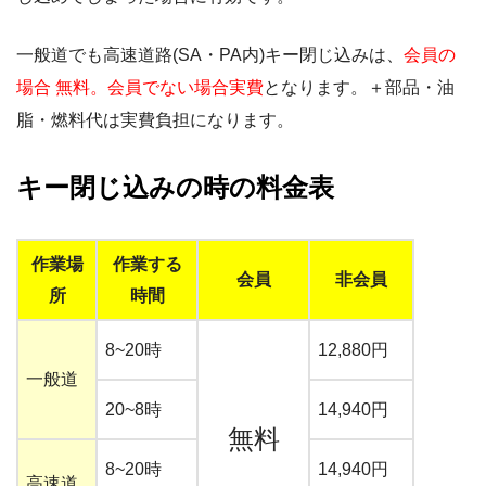
一般道でも高速道路(SA・PA内)キー閉じ込みは、
会員の
場合 無料。会員でない場合実費
となります。＋部品・油
脂・燃料代は実費負担になります。
キー閉じ込みの時の料金表
作業場
作業する
会員
非会員
所
時間
8~20時
12,880円
一般道
20~8時
14,940円
無料
8~20時
14,940円
高速道